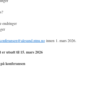
linger
s?
le endringer
nger
dkonferansen@alesund.ntnu.no
innen 1. mars 2026.
 er utsatt til 15. mars 2026
r på konferansen