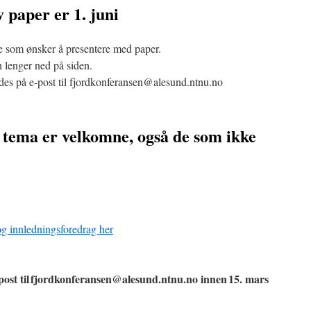
v paper er 1. juni
e som ønsker å presentere med paper.
n lenger ned på siden.
des på e-post til fjordkonferansen@alesund.ntnu.no
r tema er velkomne, også de som ikke
og innledningsforedrag her
post til fjordkonferansen@alesund.ntnu.no innen 15. mars