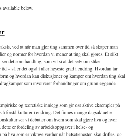
is available below.
er
raksis, ved at når man gjør ting sammen over tid så skaper man
er og normer for hvordan vi mener at ting skal gjøres. Et slikt
, ser det som handling, som vil si at det selv om slike
r tid – så er det også i aller høyeste grad i endring. Hvordan tar
e form og hvordan kan diskusjoner og kamper om hvordan ting skal
le dragkamper som involverer forhandlinger om grunnleggende
empiriske og teoretiske innlegg som gir oss aktive eksempler på
 å forstå kulturer i endring. Det finnes mange dagsaktuelle
jonskultur ser vi debatter om hvem som skal gjøre hva og hvor
dette er fordeling av arbeidsoppgaver i helse- og
på hva som er viktige verdier når helsetjenesten skal driftes, og