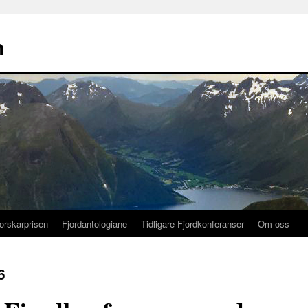
n
orskarprisen
Fjordantologiane
Tidligare Fjordkonferanser
Om oss
6