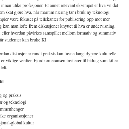
innen ulike profesjoner. Et annet relevant eksempel er hva vil det
em skal gjøre hva, når maritim næring tar i bruk ny teknologi.
pler være fokuset på tellekanter for publisering opp mot mer
ng kan man løfte frem diskusjoner knyttet til hva er undervisning,
, eller hvordan påvirkes samspillet mellom formativ og summativ
når studenter kan bruke KI.
rdan diskusjoner rundt praksis kan favne langt dypere kulturelle
er viktige verdier. Fjordkonferansen inviterer til bidrag som løfter
felt.
il
g og praksis
r og teknologi
 sammenhenger
like organisasjoner
jonal-global kultur